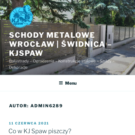
Przejdź
do
treści
SCHODY METALOWE
WROCŁAW | ŚWIDNICA –
KJSPAW
Balustrady – Ogrodzenia – Konstrukcje stalowe – Szyldy –
Dekoracje
Menu
AUTOR:
ADMIN6289
OPUBLIKOWANE
11 CZERWCA 2021
W
Co w KJ Spaw piszczy?