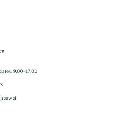
ca
piątek: 9:00–17:00
33
jspaw.pl