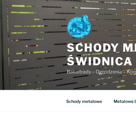
Przejdź
do
treści
SCHODY M
ŚWIDNICA
Balustrady – Ogrodzenia – Kon
Schody metalowe
Metalowe b