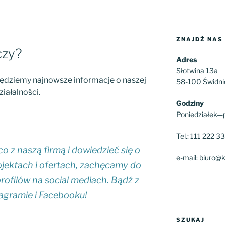
ZNAJDŹ NAS
czy?
Adres
Słotwina 13a
ędziemy najnowsze informacje o naszej
58-100 Świdni
ziałalności.
Godziny
Poniedziałek—
Tel.: 111 222 3
co z naszą firmą i dowiedzieć się o
e-mail: biuro@k
jektach i ofertach, zachęcamy do
ofilów na social mediach. Bądź z
agramie i
Facebooku
!
SZUKAJ