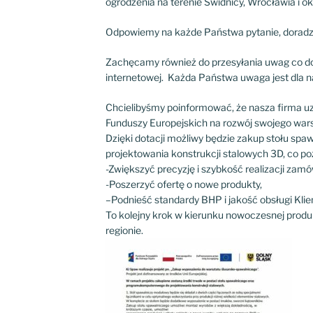
ogrodzenia na terenie Świdnicy, Wrocławia i oko
Odpowiemy na każde Państwa pytanie, doradzi
Zachęcamy również do przesyłania uwag co do
internetowej. Każda Państwa uwaga jest dla n
Chcielibyśmy poinformować, że nasza firma u
Funduszy Europejskich na rozwój swojego war
Dzięki dotacji możliwy będzie zakup stołu sp
projektowania konstrukcji stalowych 3D, co po
-Zwiększyć precyzję i szybkość realizacji zamó
-Poszerzyć ofertę o nowe produkty,
–
Podnieść standardy BHP i jakość obsługi Klie
To kolejny krok w kierunku nowoczesnej produ
regionie.