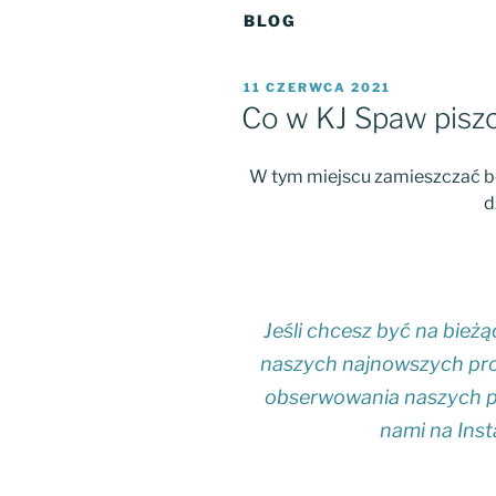
BLOG
OPUBLIKOWANE
11 CZERWCA 2021
W
Co w KJ Spaw pisz
W tym miejscu zamieszczać b
d
Jeśli chcesz być na bieżą
naszych najnowszych pro
obserwowania naszych pr
nami na Inst