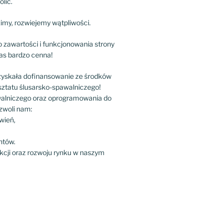
lic.
my, rozwiejemy wątpliwości.
 zawartości i funkcjonowania strony
as bardzo cenna!
zyskała dofinansowanie ze środków
sztatu ślusarsko-spawalniczego!
awalniczego oraz oprogramowania do
zwoli nam:
wień,
ntów.
kcji oraz rozwoju rynku w naszym